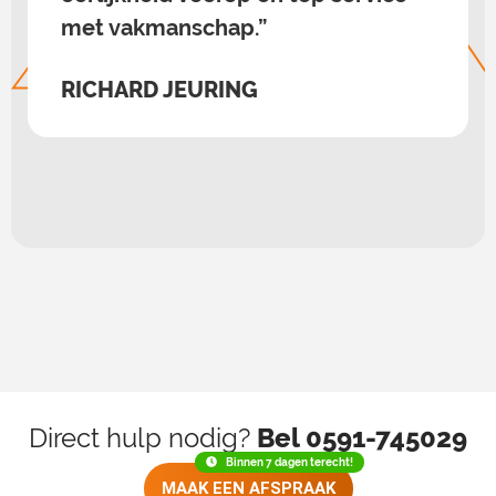
even snel tijd gemaakt. Lekkere
bak koffie gekregen! Top service.
Kom hier zeker vaker !”
ROBIN BOER
Direct hulp nodig?
Bel 0591-745029
Binnen 7 dagen terecht!
MAAK EEN AFSPRAAK