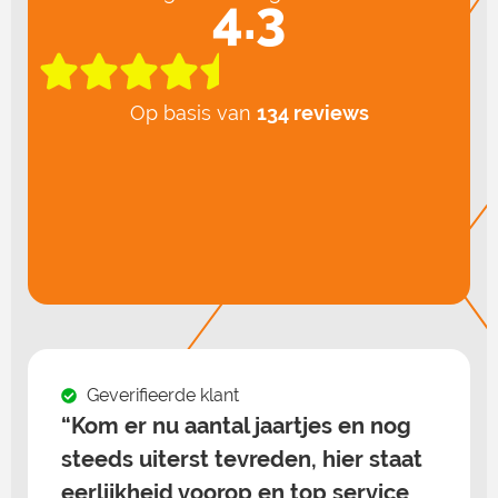
4.3
Op basis van
134 reviews
Geverifieerde klant
“Net ff gevraagd of APK tussen
door kon. Dit was geen enkel
probleem. Ze hebben gewoon